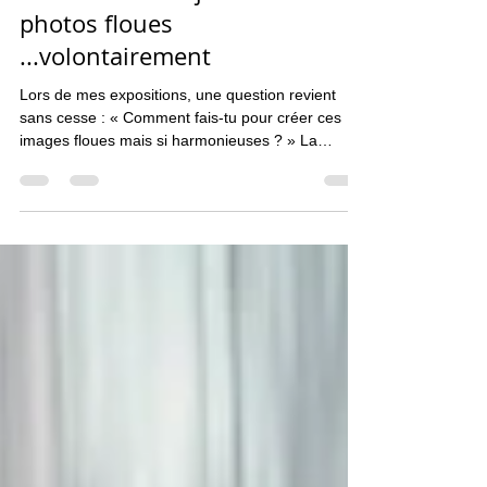
ICM - comment j'obtiens ces
photos floues
...volontairement
Lors de mes expositions, une question revient
sans cesse : « Comment fais‑tu pour créer ces
images floues mais si harmonieuses ? » La
technique ICM (Intentional Camera Movement)
intrigue, fascine, parfois déroute. Pourtant, elle est
accessible à tous. Il suffit de comprendre
quelques principes, puis de laisser la créativité
prendre le relais. Dans cet article, je vous guide
pas à pas pour réussir vos premières images.
"L'arbuste orange" Mouvement vertical Les
réglages essenti