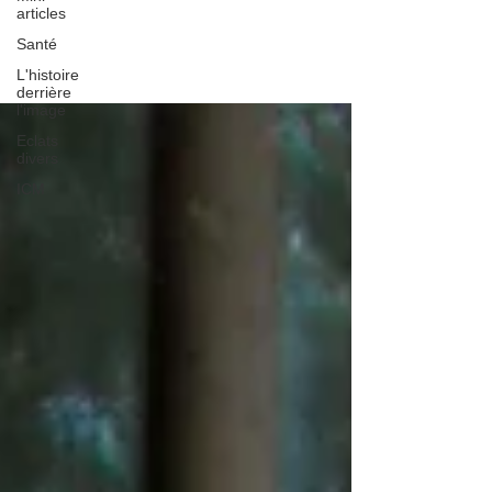
articles
ICM
Santé
L'histoire
derrière
l'image
Eclats
divers
ICM