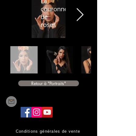
La
couronne
de
roses
Retour à "Portraits"
Conditions générales de vente