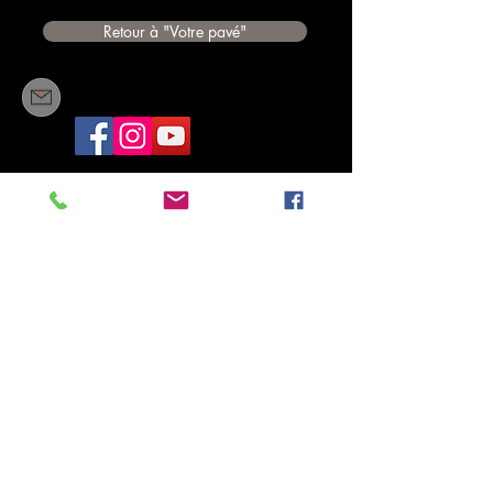
Retour à "Votre pavé"
Conditions générales de vente
© Copyright
Impressum
Doris Jungo
Le Bochet 1
1551
Vers-chez-Perrin
Suisse