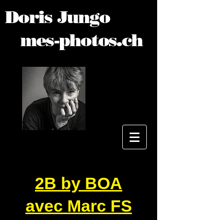
Doris Jungo
mes-photos.ch
2B by BOA
avec Marc FS