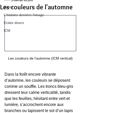
1 min de lecture
Les couleurs de l'automne
Santé
L'histoire derrière l'image
Eclats divers
ICM
Les couleurs de l'automne (ICM vertical)
Dans la forêt encore vibrante 
d’automne, les couleurs se déposent 
comme un souffle. Les troncs bleu‑gris 
dressent leur calme verticalité, tandis 
que les feuilles, hésitant entre vert et 
lumière, s’accrochent encore aux 
branches ou tapissent le sol d’un tapis 