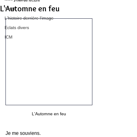
1 min de lecture
L'Automne en feu
Santé
L'histoire derrière l'image
Eclats divers
ICM
L'Automne en feu
Je me souviens.