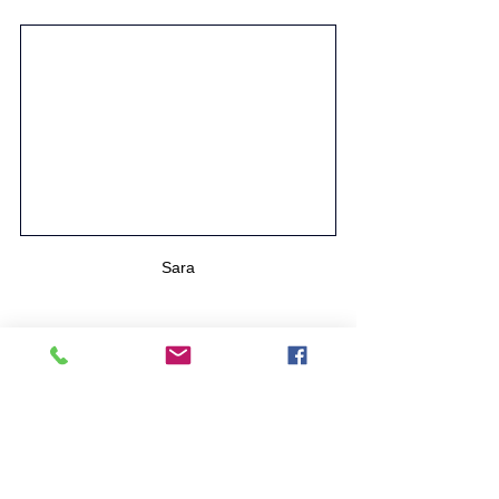
Sara
forêt
automne
couleurs
arbres
tableau 30x30
chiens
frédy et Sara
L'histoire derrière l'image