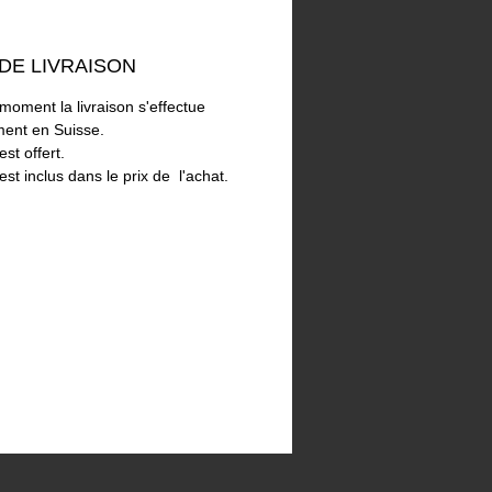
sure 2cm tout autour du tableau. Un
d'accrochage est inclus.
 DE LIVRAISON
moment la livraison s'effectue
ent en Suisse.
est offert.
st inclus dans le prix de l'achat.