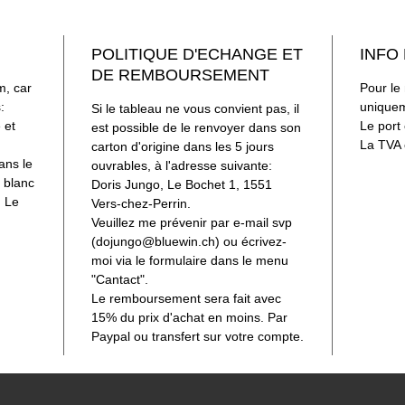
blanc me
système 
POLITIQUE D'ECHANGE ET
INFO
DE REMBOURSEMENT
m, car
Pour le 
:
uniquem
Si le tableau ne vous convient pas, il
 et
Le port 
est possible de le renvoyer dans son
La TVA e
carton d'origine dans les 5 jours
ans le
ouvrables, à l'adresse suivante:
 blanc
Doris Jungo, Le Bochet 1, 1551
. Le
Vers-chez-Perrin.
Veuillez me prévenir par e-mail svp
(dojungo@bluewin.ch) ou écrivez-
moi via le formulaire dans le menu
"Cantact".
Le remboursement sera fait avec
15% du prix d'achat en moins. Par
Paypal ou transfert sur votre compte.